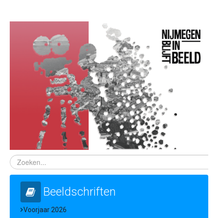
Samenwerking
Beeldschriften
Wat zoeken we
Donateurs
Vrijwilligers
Beeldmateriaal
Contact
Contactinformatie
Inschrijfformulier
Beeldschriften
Voorjaar 2026