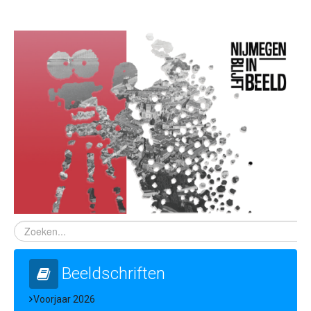
Samenwerking
Beeldschriften
Wat zoeken we
Donateurs
Vrijwilligers
Beeldmateriaal
Contact
Contactinformatie
Inschrijfformulier
Beeldschriften
Voorjaar 2026