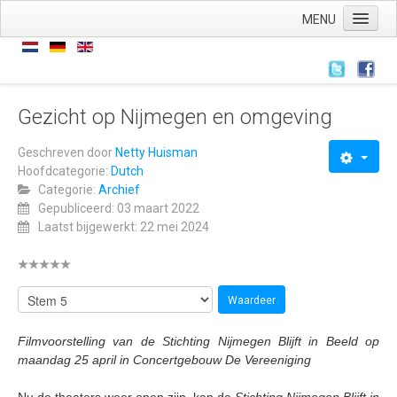
MENU
Home
Nieuws
Nieuws
Gezicht op Nijmegen en omgeving
Archief
Geschreven door
Netty Huisman
Hoofdcategorie:
Dutch
Links
Categorie:
Archief
Wie zijn we
Gepubliceerd: 03 maart 2022
Laatst bijgewerkt: 22 mei 2024
De stichting
ANBI
AVG
Wat hebben we
Filmvoorstelling van de Stichting Nijmegen Blijft in Beeld op
Wat doen we
maandag 25 april in Concertgebouw De Vereeniging
Voorstellingen