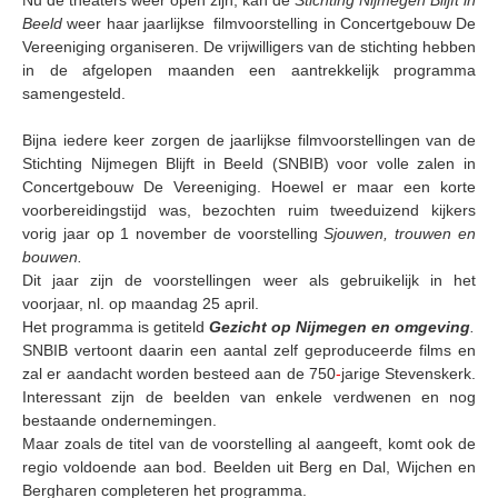
Nu de theaters weer open zijn, kan de
Stichting Nijmegen Blijft in
Beeld
weer haar jaarlijkse
filmvoorstelling in Concertgebouw De
Samenwerking
Vereeniging organiseren. De vrijwilligers van de stichting hebben
Beeldschriften
in de afgelopen maanden een aantrekkelijk programma
samengesteld.
Wat zoeken we
Bijna iedere keer zorgen de jaarlijkse filmvoorstellingen van de
Donateurs
Stichting Nijmegen Blijft in Beeld (SNBIB) voor volle zalen in
Vrijwilligers
Concertgebouw De Vereeniging. Hoewel er maar een korte
voorbereidingstijd was, bezochten ruim tweeduizend kijkers
Beeldmateriaal
vorig jaar op 1 november de voorstelling
Sjouwen, trouwen en
bouwen.
Contact
Dit jaar zijn de voorstellingen weer als gebruikelijk in het
Contactinformatie
voorjaar, nl. op maandag 25 april.
Het programma is getiteld
Gezicht op Nijmegen en omgeving
.
Inschrijfformulier
SNBIB vertoont daarin een aantal zelf geproduceerde films en
zal er aandacht worden besteed aan de 750
-
jarige Stevenskerk.
Interessant zijn de beelden van enkele verdwenen en nog
bestaande ondernemingen.
Maar zoals de titel van de voorstelling al aangeeft, komt ook de
regio voldoende aan bod. Beelden uit Berg en Dal, Wijchen en
Bergharen completeren het programma.